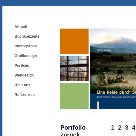
Aktuell
Buchkonzepte
Photographie
Grafikdesign
Portfolio
Webdesign
Über uns
Referenzen
Portfolio
1
2
3
4
zurück